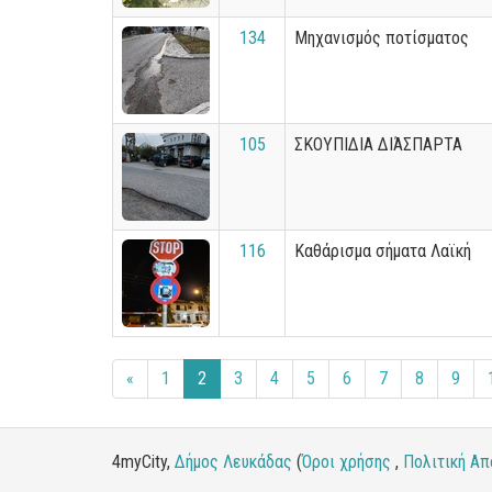
134
Μηχανισμός ποτίσματος
105
ΣΚΟΥΠΙΔΙΑ ΔΙΆΣΠΑΡΤΑ
116
Καθάρισμα σήματα Λαϊκή
«
1
2
3
4
5
6
7
8
9
4myCity,
Δήμος Λευκάδας
(
Όροι χρήσης
,
Πολιτική Απ