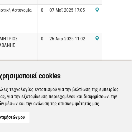
οτική Αστυνομία
0
07 Μαΐ 2025 17:05
ΜΉΤΡΙΟΣ
0
26 Απρ 2025 11:02
ΑΒΑΝΗΣ
οτική Αστυνομία
0
29 Απρ 2025 14:44
χρησιμοποιεί cookies
λλες τεχνολογίες εντοπισμού για την βελτίωση της εμπειρίας
ας, για την εξατομίκευση περιεχομένου και διαφημίσεων, την
Εμφανίζονται
21-40
από
188
εγγραφές.
ών μέσων και την ανάλυση της επισκεψιμότητάς μας.
οτιμήσεών μου
Developed by
Tessera