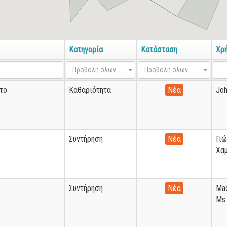
Κατηγορία
Κατάσταση
Χρ
Προβολή όλων
Προβολή όλων
το
Καθαριότητα
Νέα
Joh
Συντήρηση
Νέα
Γι
Χα
Συντήρηση
Νέα
Mad
Ms