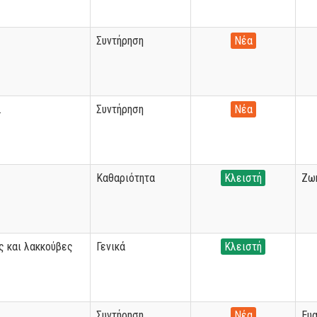
Συντήρηση
Νέα
.
Συντήρηση
Νέα
Καθαριότητα
Κλειστή
Ζω
ς και λακκούβες
Γενικά
Κλειστή
Συντήρηση
Νέα
Ευα