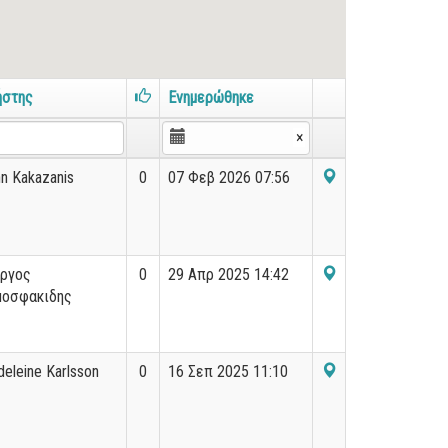
ήστης
Ενημερώθηκε
×
n Kakazanis
0
07 Φεβ 2026 07:56
ώργος
0
29 Απρ 2025 14:42
μοσφακιδης
eleine Karlsson
0
16 Σεπ 2025 11:10