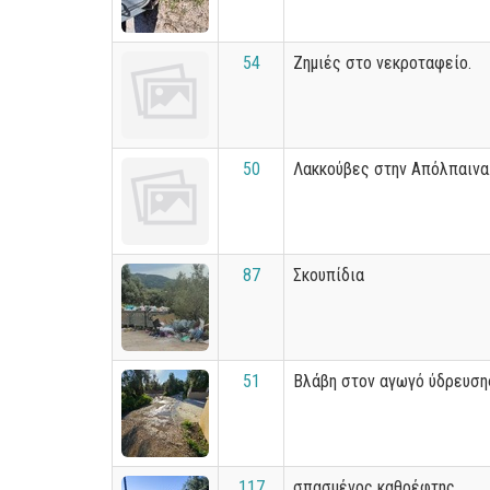
54
Ζημιές στο νεκροταφείο.
50
Λακκούβες στην Απόλπαινα
87
Σκουπίδια
51
Βλάβη στον αγωγό ύδρευση
117
σπασμένος καθρέφτης