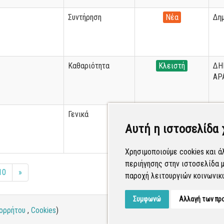
Συντήρηση
Νέα
Δημ
Καθαριότητα
Κλειστή
ΔΗ
ΑΡ
Γενικά
Νέα
Δημ
Αυτή η ιστοσελίδα 
Χρησιμοποιούμε cookies και ά
περιήγησης στην ιστοσελίδα μ
10
»
παροχή λειτουργιών κοινωνικ
Συμφωνώ
Αλλαγή των πρ
ορρήτου
,
Cookies
)