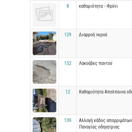
8
καθαριότητα - Φρύνι
129
Διαρροή νερού
152
Λακούβες παντού
12
Καθαριότητα Απολπαινα οδ
139
Αλλαγή κάδος απορριμάτων
Παναγίας οδηγητριας