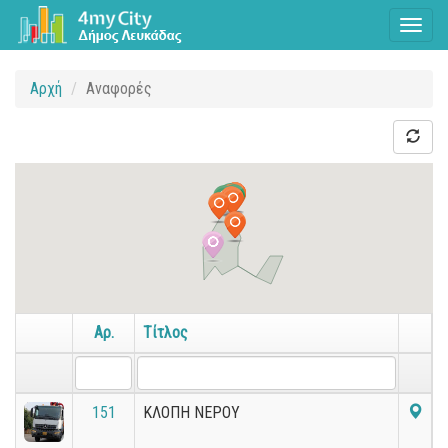
Toggl
naviga
Αρχή
Αναφορές
Αρ.
Τίτλος
151
ΚΛΟΠΗ ΝΕΡΟΥ