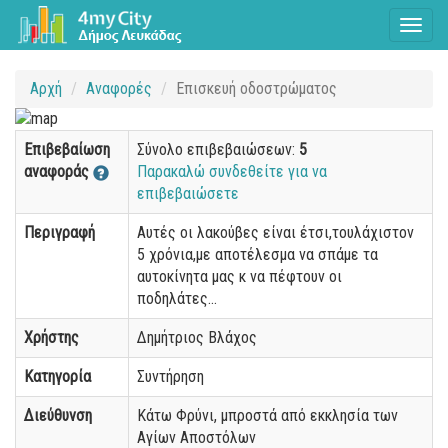
Toggl
naviga
Αρχή
Αναφορές
Επισκευή οδοστρώματος
Επιβεβαίωση
Σύνολο επιβεβαιώσεων:
5
αναφοράς
Παρακαλώ συνδεθείτε για να
επιβεβαιώσετε
Περιγραφή
Αυτές οι λακούβες είναι έτσι,τουλάχιστον
5 χρόνια,με αποτέλεσμα να σπάμε τα
αυτοκίνητα μας κ να πέφτουν οι
ποδηλάτες...
Χρήστης
Δημήτριος Βλάχος
Κατηγορία
Συντήρηση
Διεύθυνση
Κάτω Φρύνι, μπροστά από εκκλησία των
Αγίων Αποστόλων