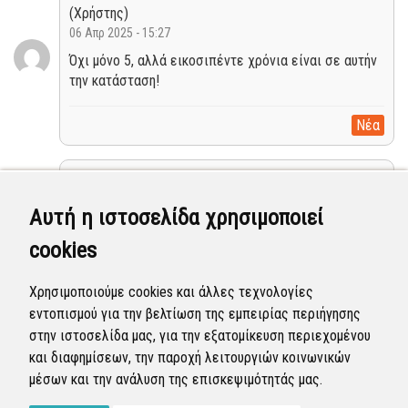
(Χρήστης)
06 Απρ 2025 - 15:27
Όχι μόνο 5, αλλά εικοσιπέντε χρόνια είναι σε αυτήν
την κατάσταση!
Νέα
Δημήτριος Βλάχος
(Χρήστης)
Αυτή η ιστοσελίδα χρησιμοποιεί
02 Απρ 2025 - 18:02
cookies
Γενικά ο δρόμος από αγίους Αποστόλους μέχρι κ
Αγία Αικατερίνη είναι στο μαύρο του το χάλι,και
καμία παράταξη δεν ενδιαφέρθηκε όλα αυτά τα
Χρησιμοποιούμε cookies και άλλες τεχνολογίες
χρόνια... ελπίζω εσείς να κάνετε την διαφορά....
εντοπισμού για την βελτίωση της εμπειρίας περιήγησης
ευχαριστώ....
στην ιστοσελίδα μας, για την εξατομίκευση περιεχομένου
και διαφημίσεων, την παροχή λειτουργιών κοινωνικών
Νέα
μέσων και την ανάλυση της επισκεψιμότητάς μας.