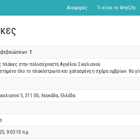
Αναφορές
Τι είναι το 4myCity
άκες
πιβεβαιώσεων:
1
 πλάκες στην πολυσύχναστη Αγγέλου Σικελιανού.
στημένο όλο το πλακόστρωτα και χαλασμένη η σχάρα ομβρίων. θα γίνει
ικελιανού 5, 311 00, Λευκάδα, Ελλάδα
α
25, 9:03:10 π.μ.