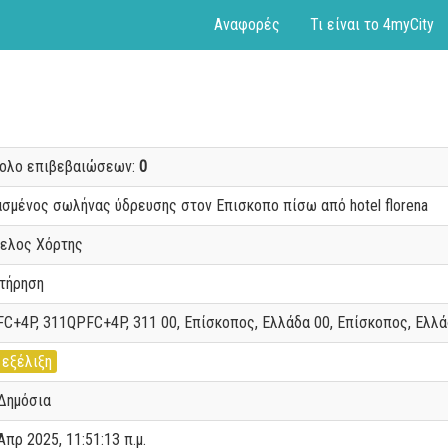
Αναφορές
Τι είναι το 4myCity
νολο επιβεβαιώσεων:
0
σμένος σωλήνας ύδρευσης στον Επισκοπο πίσω από hotel florena
ελος Χόρτης
τήρηση
C+4P, 311QPFC+4P, 311 00, Επίσκοπος, Ελλάδα 00, Επίσκοπος, Ελλ
 εξέλιξη
Δημόσια
Απρ 2025, 11:51:13 π.μ.