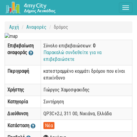
Toggl
naviga
Αρχή
Αναφορές
δρόμος
Επιβεβαίωση
Σύνολο επιβεβαιώσεων:
0
αναφοράς
Παρακαλώ συνδεθείτε για να
επιβεβαιώσετε
Περιγραφή
κατεστραμμένο κομμάτι δρόμου που είναι
επικίνδυνο
Χρήστης
Γιώργος Χαμοσφακιδης
Κατηγορία
Συντήρηση
Διεύθυνση
QP3C+2J, 311 00, Νικιάνα, Ελλάδα
Κατάσταση
Νέα